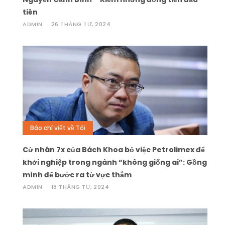
tiên
ADMIN
26 THÁNG TƯ, 2024
Báo chí viết về Tôi
Cử nhân 7x của Bách Khoa bỏ việc Petrolimex để
khởi nghiệp trong ngành “không giống ai”: Gồng
mình để bước ra từ vực thẳm
ADMIN
18 THÁNG TƯ, 2024