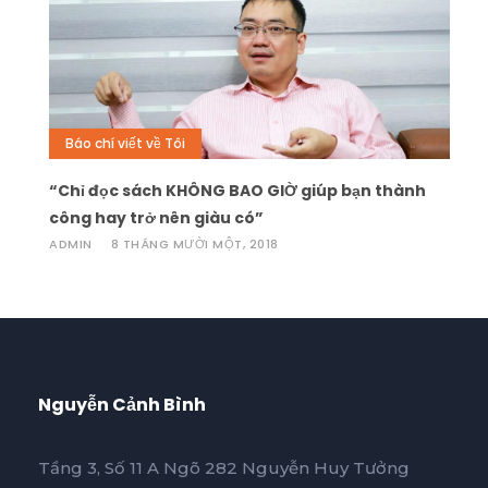
Báo chí viết về Tôi
“Chỉ đọc sách KHÔNG BAO GIỜ giúp bạn thành
công hay trở nên giàu có”
ADMIN
8 THÁNG MƯỜI MỘT, 2018
Nguyễn Cảnh Bình
Tầng 3, Số 11 A Ngõ 282 Nguyễn Huy Tưởng